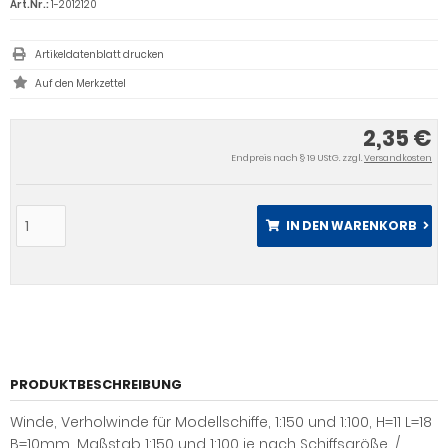
Art.Nr.:
1-2012120
Artikeldatenblatt drucken
2,35 €
Endpreis nach § 19 UStG. zzgl.
Versandkosten
IN DEN WARENKORB
PRODUKTBESCHREIBUNG
Winde, Verholwinde für Modellschiffe, 1:150 und 1:100, H=11 L=18
B=10mm, Maßstab 1:150 und 1:100 je nach Schiffsgröße. /