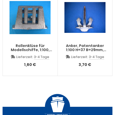
Rollenklüse für
Anker, Patentanker
Modellschiffe, 1:100,
1:100 H=37 B=29mm,
H=12 L=12 B=4mm,
neue Ausführung
Lieferzeit:
3-4 Tage
Lieferzeit:
3-4 Tage
Maßstab : nach
Schiffsgröße
1,60 €
3,70 €