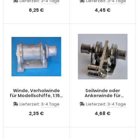
Lieferzeit:
3-4 Tage
Lieferzeit:
3-4 Tage
H=24 L=107mm
H=28 L=59mm
6,25 €
4,45 €
Winde, Verholwinde
Seilwinde oder
für Modellschiffe, 1:150
Ankerwinde für
und 1:100, H=11 L=18
Modellschiffe, 1:100,
Lieferzeit:
3-4 Tage
Lieferzeit:
3-4 Tage
B=10mm
22x17x10 mm,
beweglich, Seil
2,35 €
4,68 €