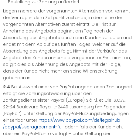
Bestellung zur Zahlung auffordert.
Liegen mehrere der vorgenannten Alternativen vor, kommt
der Vertrag in dem Zeitpunkt zustande, in dem eine der
vorgenannten Alternativen zuerst eintritt. Die Frist zur
Annahme des Angebots beginnt am Tag nach der
Absendung des Angebots durch den Kunden zu laufen und
endet mit dem Ablauf des fünften Tages, welcher auf die
Absendung des Angebots folgt. Nimmt der Verkäufer das
Angebot des Kunden innerhalb vorgenannter Frist nicht an,
so gilt dies als Ablehnung des Angebots mit der Folge,
dass der Kunde nicht mehr an seine Willenserklärung
gebunden ist.
2.4
Bei Auswahl einer von PayPal angebotenen Zahlungsart
erfolgt die Zahlungsabwicklung über den
Zahlungsdienstleister PayPal (Europe) S.à r.l. et Cie, S.C.A.,
22-24 Boulevard Royal, L-2449 Luxemburg (im Folgenden:
„PayPal“), unter Geltung der PayPal-Nutzungsbedingungen,
einsehbar unter
https://www.paypal.com
/de
/legalhub
/paypal
/useragreement-full
oder - falls der Kunde nicht
über ein PayPal-Konto verfügt – unter Geltung der