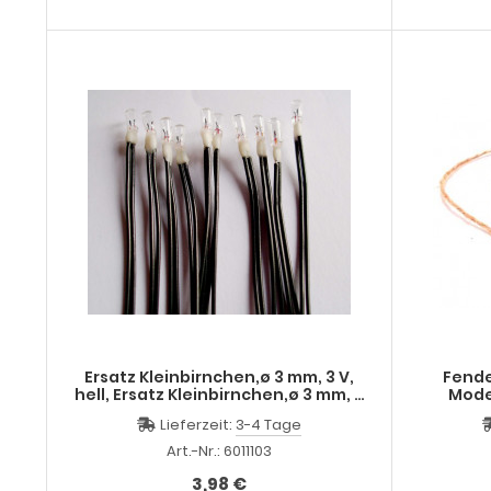
Ersatz Kleinbirnchen,ø 3 mm, 3 V,
Fende
hell, Ersatz Kleinbirnchen,ø 3 mm, 3
Mode
V, hell,
Lieferzeit:
3-4 Tage
Art.-Nr.: 6011103
3,98 €