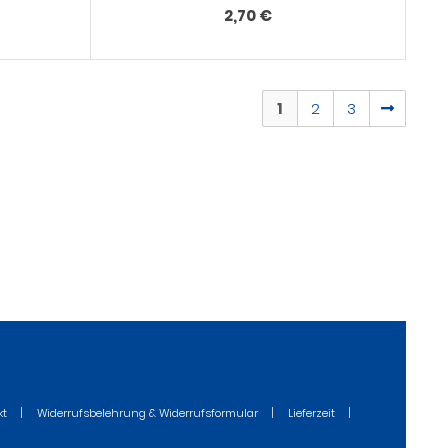
2,70 €
1
2
3
kt
Widerrufsbelehrung & Widerrufsformular
Lieferzeit