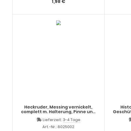
1,98 €
Heckruder, Messing vernickelt,
Hist
complett m. Halterung, Pinne und
Geschütz, ø 10 x
Ruderblatt
fr
Lieferzeit:
3-4 Tage
Art.-Nr.: 8025002