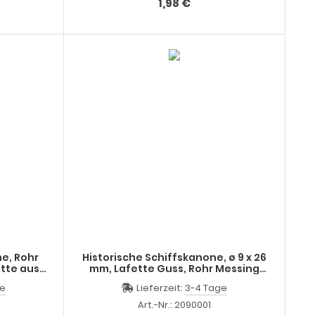
1,98 €
ne, Rohr
Historische Schiffskanone, ø 9 x 26
mm, Lafette Guss, Rohr Messing
gedreht, beweglich
ge
Lieferzeit:
3-4 Tage
Art.-Nr.: 2090001