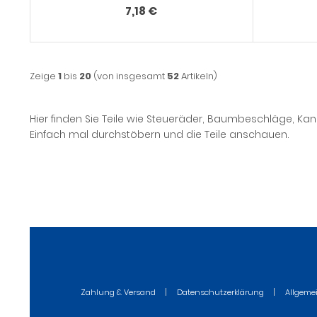
7,18 €
Zeige
1
bis
20
(von insgesamt
52
Artikeln)
Hier finden Sie Teile wie Steueräder, Baumbeschläge, Ka
Einfach mal durchstöbern und die Teile anschauen.
Zahlung & Versand
Datenschutzerklärung
Allgeme