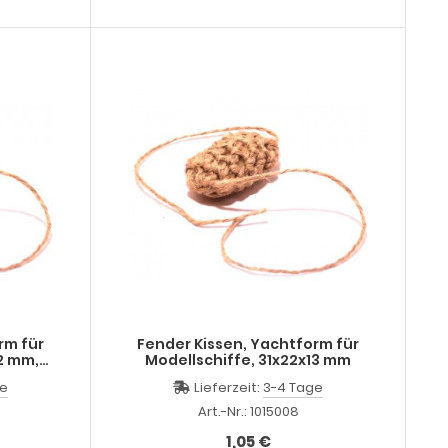
rm für
Fender Kissen, Yachtform für
12 mm,
Modellschiffe, 31x22x13 mm
ge
Lieferzeit:
3-4 Tage
Art.-Nr.: 1015008
1,05 €