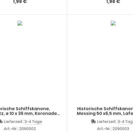
1,98 €
1,98 €
orische Schiffskanone,
Historische Schiffskano
 36 mm, Koronade,
Messing 50 x6,5 mm, Lafette aus
anz. Schiffs-Kanone
Guss 28x15 mm
Lieferzeit:
3-4 Tage
Lieferzeit:
3-4 Ta
Art.-Nr.: 2090002
Art.-Nr.: 2090003