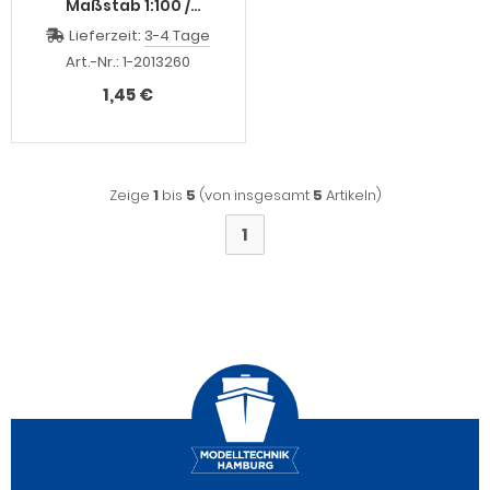
Maßstab 1:100 /
Gewicht ca. gr. : 3 /
Lieferzeit:
3-4 Tage
Höhe ca. mm : 4 /
Länge ca. mm :30 /
Art.-Nr.: 1-2013260
Breite ca. mm :4 /
unbehandelt,
1,45 €
unlackiert und nicht
entgratet.
Zeige
1
bis
5
(von insgesamt
5
Artikeln)
1