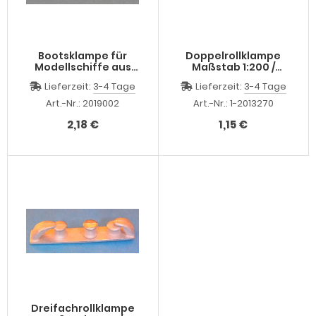
Bootsklampe für
Doppelrollklampe
Modellschiffe aus
Maßstab 1:200 /
Bronce Guss, 16 mm
Gewicht ca. gr. : 1 /
Lieferzeit:
3-4 Tage
Lieferzeit:
3-4 Tage
lang
Höhe ca. mm : 3 /
Länge ca. mm :13 /
Art.-Nr.: 2019002
Art.-Nr.: 1-2013270
Breite ca. mm :2 /
unbehandelt,
2,18 €
1,15 €
unlackiert und nicht
entgratet.
Dreifachrollklampe