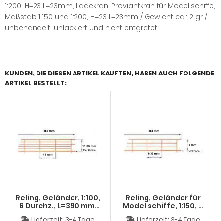
1:200, H=23 L=23mm, Ladekran, Proviantkran für Modellschiffe,
Maßstab 1:150 und 1:200, H=23 L=23mm / Gewicht ca.: 2 gr /
unbehandelt, unlackiert und nicht entgratet.
KUNDEN, DIE DIESEN ARTIKEL KAUFTEN, HABEN AUCH FOLGENDE
ARTIKEL BESTELLT:
Reling, Geländer, 1:100,
Reling, Geländer für
6 Durchz., L=390 mm,
Modellschiffe, 1:150, 4
H=11,85 mm, geätzt. 1
Durchz., L=364 mm,
Lieferzeit:
3-4 Tage
Lieferzeit:
3-4 Tage