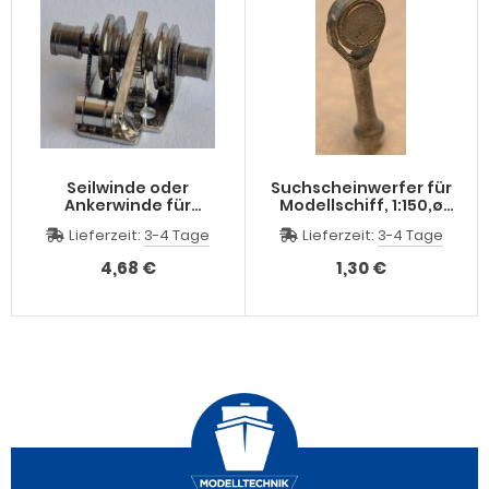
Seilwinde oder
Suchscheinwerfer für
Ankerwinde für
Modellschiff, 1:150,ø
Modellschiffe, 1:100,
5,5 mm, H=19 mm,
Lieferzeit:
3-4 Tage
Lieferzeit:
3-4 Tage
22x17x10 mm,
Maßstab : 1:150
beweglich, Seil
4,68 €
1,30 €