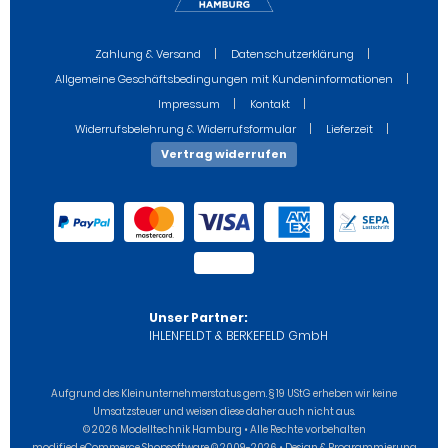
Zahlung & Versand
Datenschutzerklärung
Allgemeine Geschäftsbedingungen mit Kundeninformationen
Impressum
Kontakt
Widerrufsbelehrung & Widerrufsformular
Lieferzeit
Vertrag widerrufen
Unser Partner:
IHLENFELDT & BERKEFELD GmbH
Aufgrund des Kleinunternehmerstatus gem. § 19 UStG erheben wir keine
Umsatzsteuer und weisen diese daher auch nicht aus.
© 2026 Modelltechnik Hamburg • Alle Rechte vorbehalten
modified eCommerce Shopsoftware © 2009-2026 • Design & Programmierung