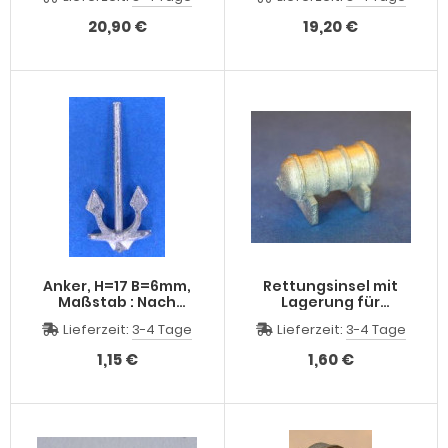
Hand
H=8 mm,
20,90 €
19,20 €
Anker, H=17 B=6mm,
Rettungsinsel mit
Maßstab : Nach
Lagerung für
Schiffsgröße
Modellschiff, 1:150 und
Lieferzeit:
3-4 Tage
Lieferzeit:
3-4 Tage
1:100, H=9 L=14 B=7mm
1,15 €
1,60 €