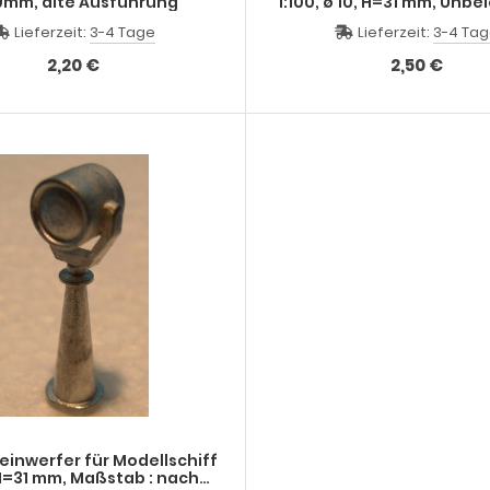
9mm, alte Ausführung
1:100, ø 10, H=31 mm, Un
Lieferzeit:
3-4 Tage
Lieferzeit:
3-4 Ta
2,20 €
2,50 €
inwerfer für Modellschiff
 H=31 mm, Maßstab : nach