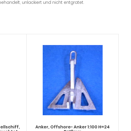
behandelt, unlackiert und nicht entgratet.
llschiff,
Anker, Offshore- Anker 1:100 H=24