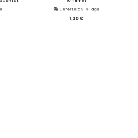
beleuchtet
B=19mm
ge
Lieferzeit:
3-4 Tage
1,30 €