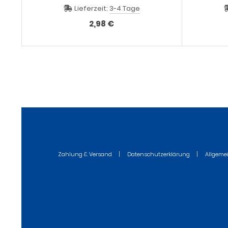
H=15 L=32 B=11m
Lieferzeit:
3-4 Tage
2,98 €
Zahlung & Versand
Datenschutzerklärung
Allgeme