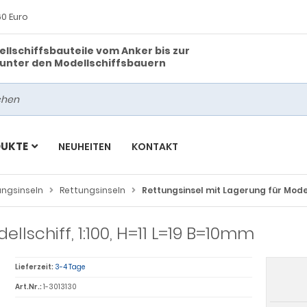
0 Euro
ellschiffsbauteile vom Anker bis zur
s unter den Modellschiffsbauern
DUKTE
NEUHEITEN
KONTAKT
ungsinseln
Rettungsinseln
Rettungsinsel mit Lagerung für Modell
llschiff, 1:100, H=11 L=19 B=10mm
Lieferzeit:
3-4 Tage
Art.Nr.:
1-3013130