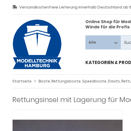
Versandkostenfreie Lieferung innerhalb Deutschland ab 6
Online Shop für Mod
Alles anzeigen aus Ladekräne, Luken,
Alles anzeigen aus Poller, Klüsen, Klampen
Alles anzeigen aus Treppen, Leitern, Landgänge
Winde für die Profi
d Niedergänge
dekräne
ampen
Alle
andgänge
ken
üsen
itern
KATEGORIEN & PRO
ller
edergänge
Startseite
Boote, Rettungsboote, Speedboote, Davits, Rett
eppen
Rettungsinsel mit Lagerung für Mode