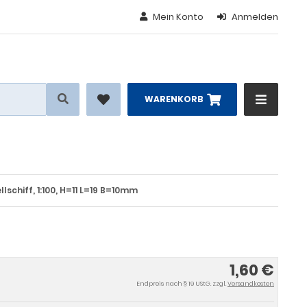
Mein Konto
Anmelden
WARENKORB
schiff, 1:100, H=11 L=19 B=10mm
1,60 €
Endpreis nach § 19 UStG. zzgl.
Versandkosten