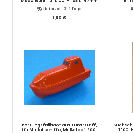
Modellschiffe, 1:100, H=38 L=67mm
B=1
Lieferzeit:
3-4 Tage
1,90 €
Rettungsfallboot aus Kunststoff,
Suchsche
für Modellschiffe, Maßstab 1:200,
1:100,